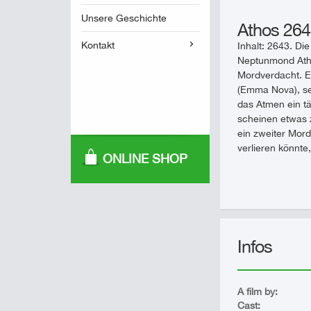
Unsere Geschichte
Athos 26
Kontakt
Inhalt: 2643. Di
Neptunmond Atho
Mordverdacht. Ei
(Emma Nova), sei
das Atmen ein t
scheinen etwas z
ein zweiter Mord 
verlieren könnte
ONLINE SHOP
Infos
A film by:
Cast: