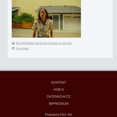
BACKROOMS-Still 03-© Courtesy of A24.jpg
Download
KONTAKT
AGB'S
DATENSCHUTZ
IMPRESSUM
Praesens-Film AG