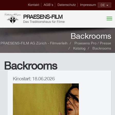
Kontakt
AGB's
Datenschutz
Impressum
DE
PRAESENS-FILM
Das Traditionshaus für Filme
Backrooms
PRAESENS-FILM AG Zürich - Filmverleih
Praesens Pro / Presse
Katalog
Backrooms
Backrooms
Kinostart: 18.06.2026