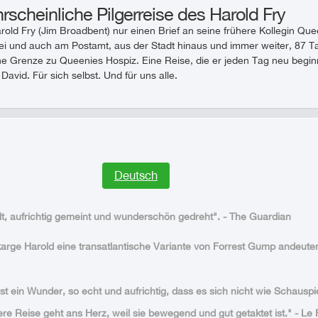
scheinliche Pilgerreise des Harold Fry
Harold Fry (Jim Broadbent) nur einen Brief an seine frühere Kollegin Q
bei und auch am Postamt, aus der Stadt hinaus und immer weiter, 87 T
che Grenze zu Queenies Hospiz. Eine Reise, die er jeden Tag neu begi
David. Für sich selbst. Und für uns alle.
Deutsch
lt, aufrichtig gemeint und wunderschön gedreht". - The Guardian
rge Harold eine transatlantische Variante von Forrest Gump andeuten 
st ein Wunder, so echt und aufrichtig, dass es sich nicht wie Schauspie
ere Reise geht ans Herz, weil sie bewegend und gut getaktet ist." - Le 