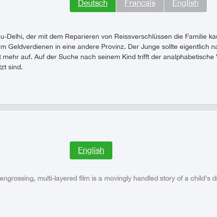
Deutsch
Francais
English
u-Delhi, der mit dem Reparieren von Reissverschlüssen die Familie k
um Geldverdienen in eine andere Provinz. Der Junge sollte eigentli
t mehr auf. Auf der Suche nach seinem Kind trifft der analphabetische V
zt sind.
English
engrossing, multi-layered film is a movingly handled story of a child's