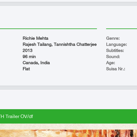
Richie Mehta
Genre:
Rajesh Tailang, Tannishtha Chatterjee
Language:
2013
Subtitles:
96 min
Sound:
Canada, India
Age:
Flat
Suisa Nr.:
 Trailer OV/df