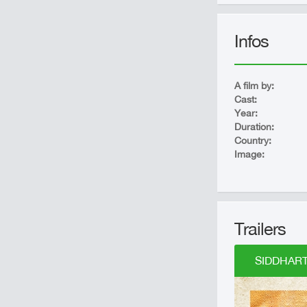
Infos
A film by:
Cast:
Year:
Duration:
Country:
Image:
Trailers
SIDDHARTH