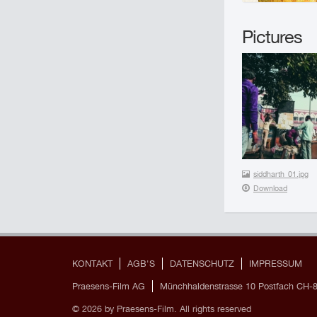
Pictures
siddharth_01.jpg
Download
KONTAKT
AGB'S
DATENSCHUTZ
IMPRESSUM
Praesens-Film AG
Münchhaldenstrasse 10 Postfach CH-8
© 2026 by Praesens-Film. All rights reserved