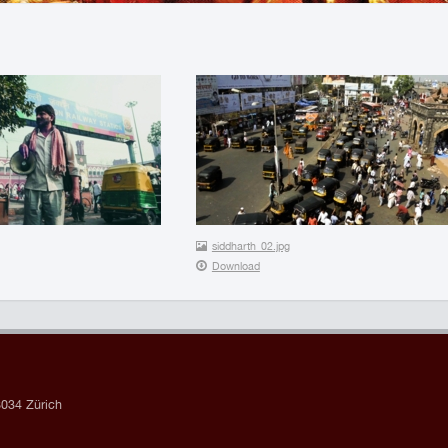
siddharth_02.jpg
Download
034 Zürich