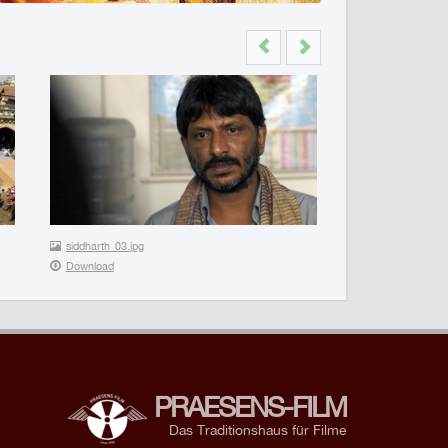
Previous
Next
siddharth_03.jpg
Download
PRAESENS-FILM
Das Traditionshaus für Filme