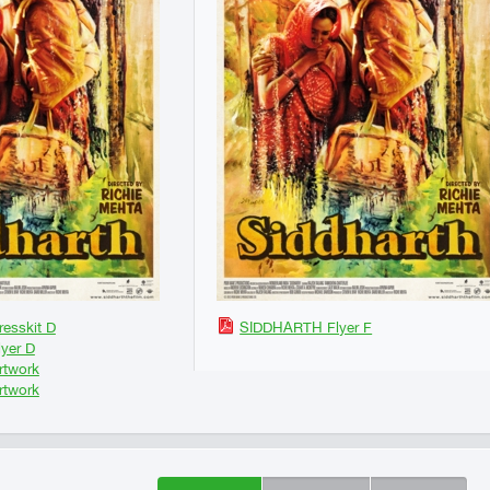
esskit D
SIDDHARTH Flyer F
yer D
twork
twork