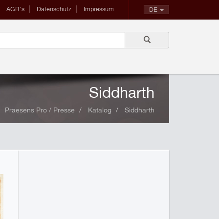
AGB's
Datenschutz
Impressum
DE
Siddharth
Praesens Pro / Presse
Katalog
Siddharth