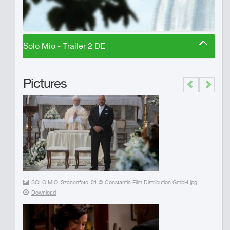
Solo Mio - Trailer 2 DE
Pictures
Previous
Next
SOLO MIO_Szenenfoto_01 © Constantin Film Distribution GmbH.jpg
Download