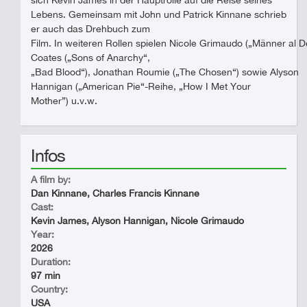
sich Kevin James in der Hauptrolle auf die Reise seines
Lebens. Gemeinsam mit John und Patrick Kinnane schrieb
er auch das Drehbuch zum
Film. In weiteren Rollen spielen Nicole Grimaudo („Männer al D
Coates („Sons of Anarchy“,
„Bad Blood“), Jonathan Roumie („The Chosen“) sowie Alyson
Hannigan („American Pie“-Reihe, „How I Met Your
Mother”) u.v.w.
Infos
A film by:
Dan Kinnane, Charles Francis Kinnane
Cast:
Kevin James, Alyson Hannigan, Nicole Grimaudo
Year:
2026
Duration:
97 min
Country:
USA