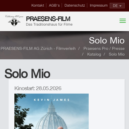
Kontakt
AGB's
Datenschutz
Impressum
DE
PRAESENS-FILM
Das Traditionshaus für Filme
Solo Mio
PRAESENS-FILM AG Zürich - Filmverleih
Praesens Pro / Presse
Katalog
Solo Mio
Solo Mio
Kinostart: 28.05.2026